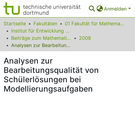
Anmelden
Bereiche & Sammlungen
Startseite
Fakultäten
01 Fakultät für Mathematik
Institut für Entwicklung und Erforschung des Mathematikunterrichts
Das gesamte Repositorium
Beiträge zum Mathematikunterricht
2008
Analysen zur Bearbeitungsqualität von Schülerlösungen bei Modellierungsaufgaben
Statistiken
Analysen zur
FAQ
Bearbeitungsqualität von
Leitlinien
Schülerlösungen bei
Zurück zur Startseite
Modellierungsaufgaben