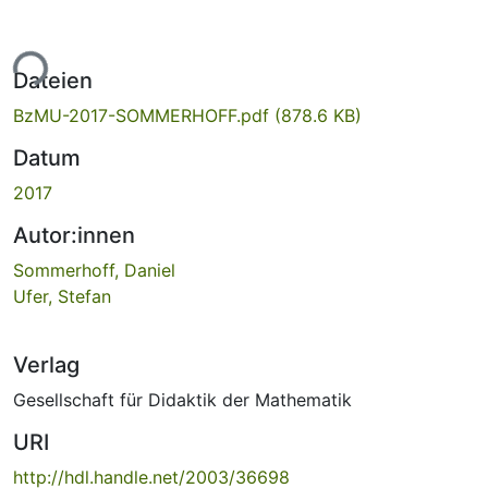
ade...
Dateien
BzMU-2017-SOMMERHOFF.pdf
(878.6 KB)
Datum
2017
Autor:innen
Sommerhoff, Daniel
Ufer, Stefan
Verlag
Gesellschaft für Didaktik der Mathematik
URI
http://hdl.handle.net/2003/36698