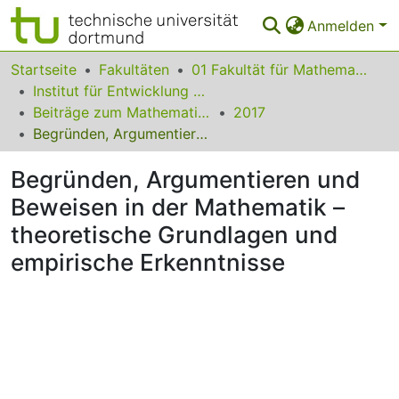
Anmelden
Bereiche & Sammlungen
Startseite
Fakultäten
01 Fakultät für Mathematik
Institut für Entwicklung und Erforschung des Mathematikunterrichts
Das gesamte Repositorium
Beiträge zum Mathematikunterricht
2017
Begründen, Argumentieren und Beweisen in der Mathematik – theoretische Grundlagen und empirische Erkenntnisse
Statistiken
Begründen, Argumentieren und
FAQ
Beweisen in der Mathematik –
Leitlinien
theoretische Grundlagen und
Zurück zur Startseite
empirische Erkenntnisse