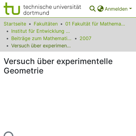
Anmelden
Bereiche & Sammlungen
Startseite
Fakultäten
01 Fakultät für Mathematik
Institut für Entwicklung und Erforschung des Mathematikunterrichts
Das gesamte Repositorium
Beiträge zum Mathematikunterricht
2007
Versuch über experimentelle Geometrie
Statistiken
Versuch über experimentelle
FAQ
Geometrie
Leitlinien
Zurück zur Startseite