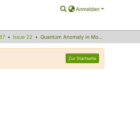
Anmelden
87
Issue 22
Quantum Anomaly in Molecular Physics
Zur Startseite