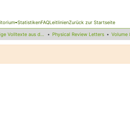
itorium
Statistiken
FAQ
Leitlinien
Zurück zur Startseite
Sonstige Volltexte aus dem Bibliotheksangebot
Physical Review Letters
Volume 