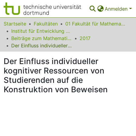
Anmelden
Bereiche & Sammlungen
Startseite
Fakultäten
01 Fakultät für Mathematik
Institut für Entwicklung und Erforschung des Mathematikunterrichts
Das gesamte Repositorium
Beiträge zum Mathematikunterricht
2017
Der Einfluss individueller kognitiver Ressourcen von Studierenden auf die Konstruktion von Beweisen
Statistiken
Der Einfluss individueller
FAQ
kognitiver Ressourcen von
Leitlinien
Studierenden auf die
Zurück zur Startseite
Konstruktion von Beweisen