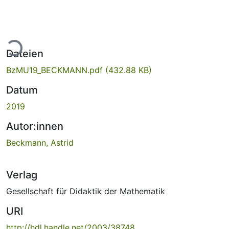
ade...
Dateien
BzMU19_BECKMANN.pdf
(432.88 KB)
Datum
2019
Autor:innen
Beckmann, Astrid
Verlag
Gesellschaft für Didaktik der Mathematik
URI
http://hdl.handle.net/2003/38748