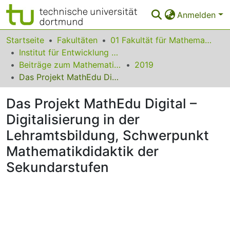
Anmelden
Bereiche & Sammlungen
Startseite
Fakultäten
01 Fakultät für Mathematik
Institut für Entwicklung und Erforschung des Mathematikunterrichts
Das gesamte Repositorium
Beiträge zum Mathematikunterricht
2019
Das Projekt MathEdu Digital – Digitalisierung in der Lehramtsbildung, Schwerpunkt Mathematikdidaktik der Sekundarstufen
Statistiken
Das Projekt MathEdu Digital –
FAQ
Digitalisierung in der
Leitlinien
Lehramtsbildung, Schwerpunkt
Zurück zur Startseite
Mathematikdidaktik der
Sekundarstufen