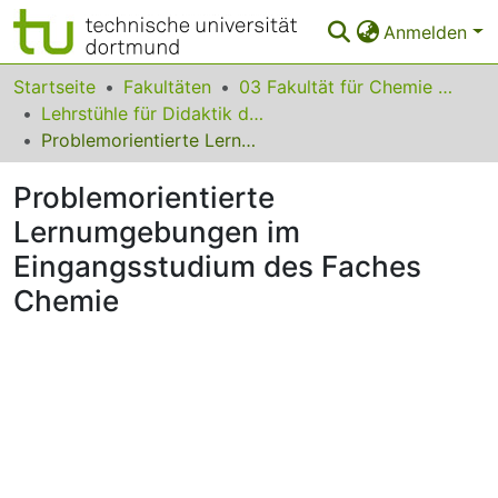
Anmelden
Bereiche & Sammlungen
Startseite
Fakultäten
03 Fakultät für Chemie und Chemische Biologie
Lehrstühle für Didaktik der Chemie
Das gesamte Repositorium
Problemorientierte Lernumgebungen im Eingangsstudium des Faches Chemie
Statistiken
Problemorientierte
FAQ
Lernumgebungen im
Eingangsstudium des Faches
Leitlinien
Chemie
Zurück zur Startseite