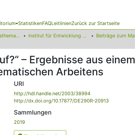
itorium
Statistiken
FAQ
Leitlinien
Zurück zur Startseite
01 Fakultät für Mathematik
Institut für Entwicklung und Erforschung des Mathematikunterrichts
f?“ – Ergebnisse aus einem
matischen Arbeitens
URI
http://hdl.handle.net/2003/38994
http://dx.doi.org/10.17877/DE290R-20913
Sammlungen
2019