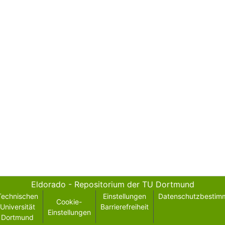
Eldorado - Repositorium der TU Dortmund
Technischen
Einstellungen
Datenschutzbestim
Cookie-
Universität
Barrierefreiheit
Einstellungen
Dortmund