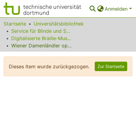
Anmelden
Bereiche & Sammlungen
Startseite
Universitätsbibliothek
Service für Blinde und Sehbehinderte
Das gesamte Repositorium
Digitalisierte Braille-Musik-Matrizen des VzfB
Wiener Damenländler op. 67
Statistiken
FAQ
Dieses Item wurde zurückgezogen.
Zur Startseite
Leitlinien
Zurück zur Startseite