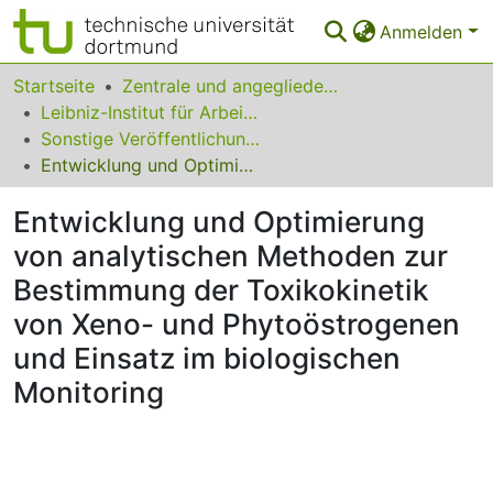
Anmelden
Bereiche & Sammlungen
Startseite
Zentrale und angegliederte Institute
Leibniz-Institut für Arbeitsforschung an der TU Dortmund
Das gesamte Repositorium
Sonstige Veröffentlichungen (IfADo)
Entwicklung und Optimierung von analytischen Methoden zur Bestimmung der Toxikokinetik von Xeno- und Phytoöstrogenen und Einsatz im biologischen Monitoring
Statistiken
Entwicklung und Optimierung
FAQ
von analytischen Methoden zur
Leitlinien
Bestimmung der Toxikokinetik
Zurück zur Startseite
von Xeno- und Phytoöstrogenen
und Einsatz im biologischen
Monitoring