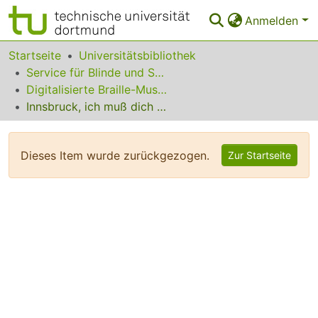
Anmelden
Bereiche & Sammlungen
Startseite
Universitätsbibliothek
Service für Blinde und Sehbehinderte
Das gesamte Repositorium
Digitalisierte Braille-Musik-Matrizen des VzfB
Innsbruck, ich muß dich lassen
Statistiken
FAQ
Dieses Item wurde zurückgezogen.
Zur Startseite
Leitlinien
Zurück zur Startseite