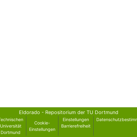
Eldorado - Repositorium der TU Dortmund
Technischen
Einstellungen
Datenschutzbestim
Cookie-
Universität
Barrierefreiheit
Einstellungen
Dortmund