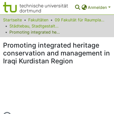
Anmelden
Bereiche & Sammlungen
Startseite
Fakultäten
09 Fakultät für Raumplanung
Städtebau, Stadtgestaltung und Bauleitplanung
Das gesamte Repositorium
Promoting integrated heritage conservation and management in Iraqi Kurdistan Region
Statistiken
Promoting integrated heritage
FAQ
conservation and management in
Iraqi Kurdistan Region
Leitlinien
Zurück zur Startseite