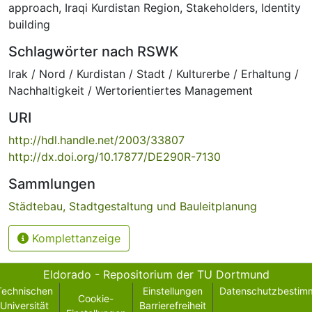
approach
,
Iraqi Kurdistan Region
,
Stakeholders
,
Identity
building
Schlagwörter nach RSWK
Irak / Nord / Kurdistan / Stadt / Kulturerbe / Erhaltung /
Nachhaltigkeit / Wertorientiertes Management
URI
http://hdl.handle.net/2003/33807
http://dx.doi.org/10.17877/DE290R-7130
Sammlungen
Städtebau, Stadtgestaltung und Bauleitplanung
Komplettanzeige
Eldorado - Repositorium der TU Dortmund
Technischen
Einstellungen
Datenschutzbestim
Cookie-
Universität
Barrierefreiheit