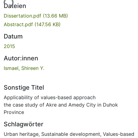
ade...
Dateien
Dissertation.pdf
(13.66 MB)
Abstract.pdf
(147.56 KB)
Datum
2015
Autor:innen
Ismael, Shireen Y.
Sonstige Titel
Applicability of values-based approach
the case study of Akre and Amedy City in Duhok
Province
Schlagwörter
Urban heritage
,
Sustainable development
,
Values-based