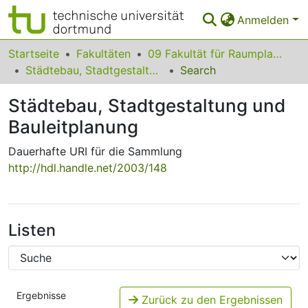
Anmelden
Bereiche & Sammlungen
Startseite
Fakultäten
09 Fakultät für Raumplanung
Städtebau, Stadtgestaltung und Bauleitplanung
Search
Das gesamte Repositorium
Städtebau, Stadtgestaltung und
Statistiken
Bauleitplanung
FAQ
Dauerhafte URI für die Sammlung
Leitlinien
http://hdl.handle.net/2003/148
Zurück zur Startseite
Listen
Ergebnisse
Zurück zu den Ergebnissen