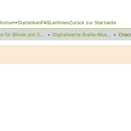
itorium
Statistiken
FAQ
Leitlinien
Zurück zur Startseite
Service für Blinde und Sehbehinderte
Digitalisierte Braille-Musik-Matrizen des VzfB
Chac