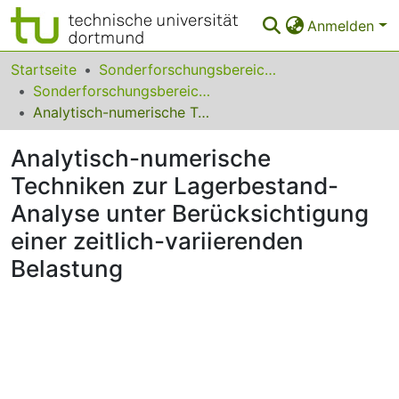
Anmelden
Bereiche & Sammlungen
Startseite
Sonderforschungsbereiche
Sonderforschungsbereich (SFB) 559
Das gesamte Repositorium
Analytisch-numerische Techniken zur Lagerbestand-Analyse unter Berücksichtigung einer zeitlich-variierenden Belastung
Statistiken
Analytisch-numerische
FAQ
Techniken zur Lagerbestand-
Analyse unter Berücksichtigung
Leitlinien
einer zeitlich-variierenden
Zurück zur Startseite
Belastung