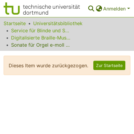
Anmelden
Bereiche & Sammlungen
Startseite
Universitätsbibliothek
Service für Blinde und Sehbehinderte
Das gesamte Repositorium
Digitalisierte Braille-Musik-Matrizen des VzfB
Sonate für Orgel e-moll op. 19
Statistiken
FAQ
Dieses Item wurde zurückgezogen.
Zur Startseite
Leitlinien
Zurück zur Startseite