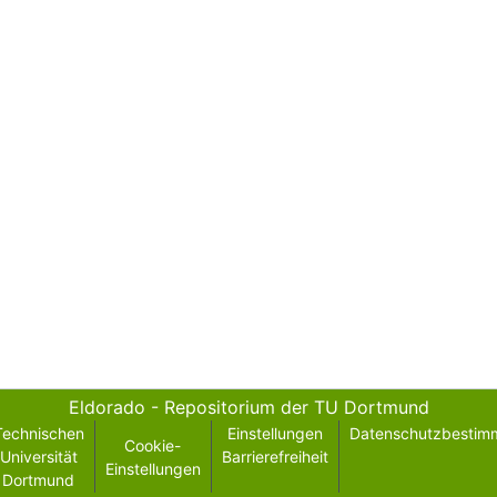
Eldorado - Repositorium der TU Dortmund
Technischen
Einstellungen
Datenschutzbestim
Cookie-
Universität
Barrierefreiheit
Einstellungen
Dortmund