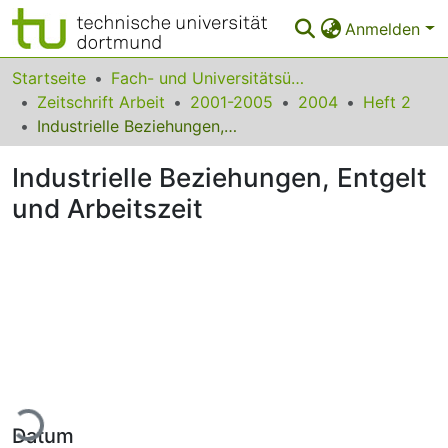
Anmelden
Bereiche & Sammlungen
Startseite
Fach- und Universitätsübergreifendes
Zeitschrift Arbeit
2001-2005
2004
Heft 2
Das gesamte Repositorium
Industrielle Beziehungen, Entgelt und Arbeitszeit
Statistiken
Industrielle Beziehungen, Entgelt
FAQ
und Arbeitszeit
Leitlinien
Zurück zur Startseite
Lade...
Datum