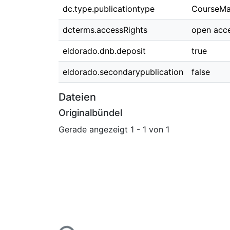
dc.type.publicationtype
CourseMat
dcterms.accessRights
open acc
eldorado.dnb.deposit
true
eldorado.secondarypublication
false
Dateien
Originalbündel
Gerade angezeigt
1 - 1 von 1