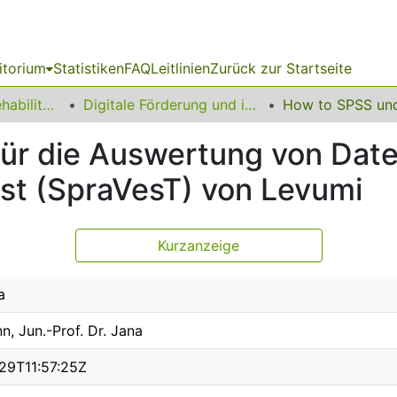
itorium
Statistiken
FAQ
Leitlinien
Zurück zur Startseite
13 Fakultät für Rehabilitationswissenschaften
Digitale Förderung und inklusive Bildung
für die Auswertung von Dat
st (SpraVesT) von Levumi
Kurzanzeige
a
n, Jun.-Prof. Dr. Jana
29T11:57:25Z