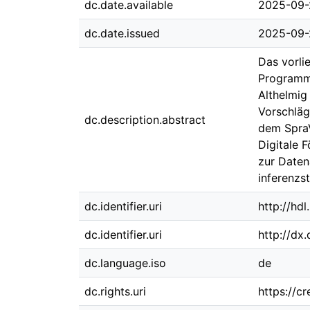
dc.date.available
2025-09-
dc.date.issued
2025-09-
Das vorli
Programmi
Althelmig
Vorschläg
dc.description.abstract
dem SpraV
Digitale 
zur Daten
inferenzst
dc.identifier.uri
http://hd
dc.identifier.uri
http://dx
dc.language.iso
de
dc.rights.uri
https://c