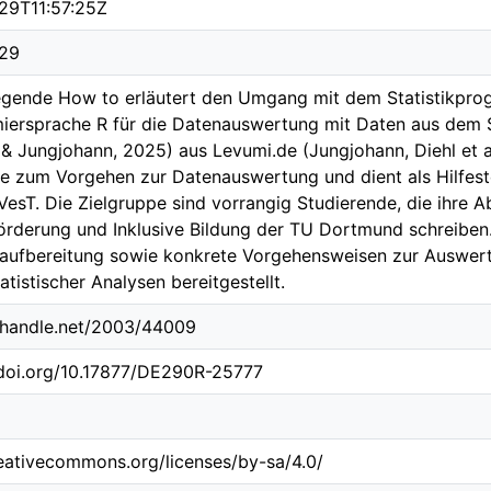
29T11:57:25Z
29
egende How to erläutert den Umgang mit dem Statistikpr
ersprache R für die Datenauswertung mit Daten aus dem S
 & Jungjohann, 2025) aus Levumi.de (Jungjohann, Diehl et a
e zum Vorgehen zur Datenauswertung und dient als Hilfest
esT. Die Zielgruppe sind vorrangig Studierende, die ihre 
Förderung und Inklusive Bildung der TU Dortmund schreibe
aufbereitung sowie konkrete Vorgehensweisen zur Auswert
atistischer Analysen bereitgestellt.
l.handle.net/2003/44009
.doi.org/10.17877/DE290R-25777
reativecommons.org/licenses/by-sa/4.0/