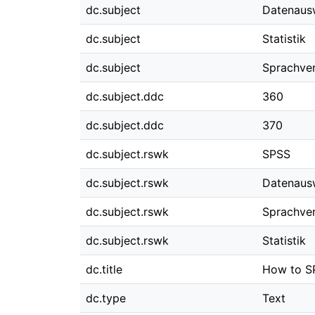
dc.subject
Datenaus
dc.subject
Statistik
dc.subject
Sprachver
dc.subject.ddc
360
dc.subject.ddc
370
dc.subject.rswk
SPSS
dc.subject.rswk
Datenaus
dc.subject.rswk
Sprachve
dc.subject.rswk
Statistik
dc.title
How to SP
dc.type
Text