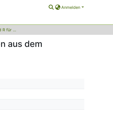
Anmelden
How to SPSS und R für die Auswertung von Daten aus dem Sprachverständnistest (SpraVesT) von Levumi
en aus dem