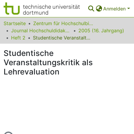
Anmelden
Bereiche & Sammlungen
Startseite
Zentrum für Hochschulbildung (zhb)
Journal Hochschuldidaktik
2005 (16. Jahrgang)
Das gesamte Repositorium
Heft 2
Studentische Veranstaltungskritik als Lehrevaluation
Statistiken
Studentische
FAQ
Veranstaltungskritik als
Lehrevaluation
Leitlinien
Zurück zur Startseite