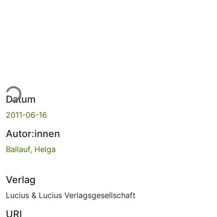
ade...
Datum
2011-06-16
Autor:innen
Ballauf, Helga
Verlag
Lucius & Lucius Verlagsgesellschaft
URI