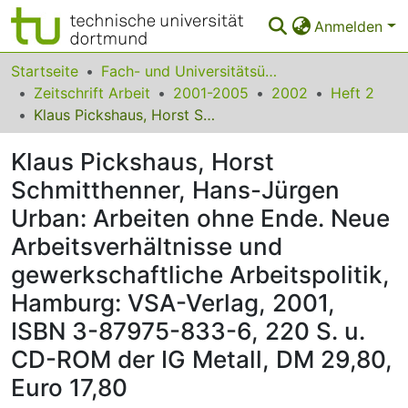
Anmelden
Bereiche & Sammlungen
Startseite
Fach- und Universitätsübergreifendes
Zeitschrift Arbeit
2001-2005
2002
Heft 2
Das gesamte Repositorium
Klaus Pickshaus, Horst Schmitthenner, Hans-Jürgen Urban: Arbeiten ohne Ende. Neue Arbeitsverhältnisse und gewerkschaftliche Arbeitspolitik, Hamburg: VSA-Verlag, 2001, ISBN 3-87975-833-6, 220 S. u. CD-ROM der IG Metall, DM 29,80, Euro 17,80
Statistiken
Klaus Pickshaus, Horst
FAQ
Schmitthenner, Hans-Jürgen
Urban: Arbeiten ohne Ende. Neue
Leitlinien
Arbeitsverhältnisse und
Zurück zur Startseite
gewerkschaftliche Arbeitspolitik,
Hamburg: VSA-Verlag, 2001,
ISBN 3-87975-833-6, 220 S. u.
CD-ROM der IG Metall, DM 29,80,
Euro 17,80