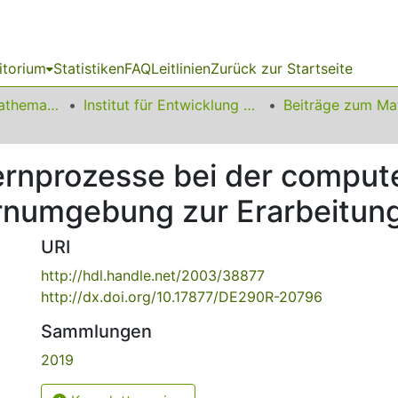
itorium
Statistiken
FAQ
Leitlinien
Zurück zur Startseite
01 Fakultät für Mathematik
Institut für Entwicklung und Erforschung des Mathematikunterrichts
rnprozesse bei der comput
rnumgebung zur Erarbeitun
URI
http://hdl.handle.net/2003/38877
http://dx.doi.org/10.17877/DE290R-20796
Sammlungen
2019