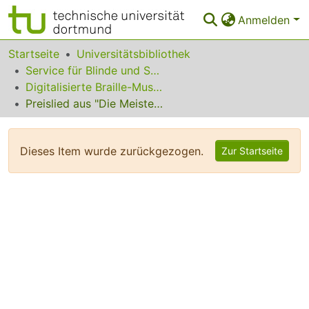
Anmelden
Bereiche & Sammlungen
Startseite
Universitätsbibliothek
Service für Blinde und Sehbehinderte
Das gesamte Repositorium
Digitalisierte Braille-Musik-Matrizen des VzfB
Preislied aus "Die Meistersinger"
Statistiken
FAQ
Dieses Item wurde zurückgezogen.
Zur Startseite
Leitlinien
Zurück zur Startseite