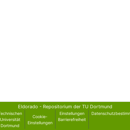
Eldorado - Repositorium der TU Dortmund
Technischen
Einstellungen
Datenschutzbestim
Cookie-
Universität
Barrierefreiheit
Einstellungen
Dortmund