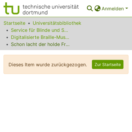
Anmelden
Bereiche & Sammlungen
Startseite
Universitätsbibliothek
Service für Blinde und Sehbehinderte
Das gesamte Repositorium
Digitalisierte Braille-Musik-Matrizen des VzfB
Schon lacht der holde Frühling
Statistiken
FAQ
Dieses Item wurde zurückgezogen.
Zur Startseite
Leitlinien
Zurück zur Startseite