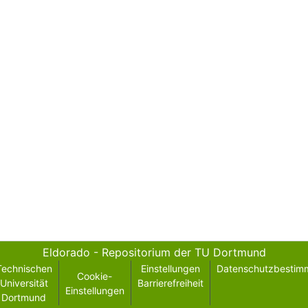
Eldorado - Repositorium der TU Dortmund
Technischen
Einstellungen
Datenschutzbestim
Cookie-
Universität
Barrierefreiheit
Einstellungen
Dortmund