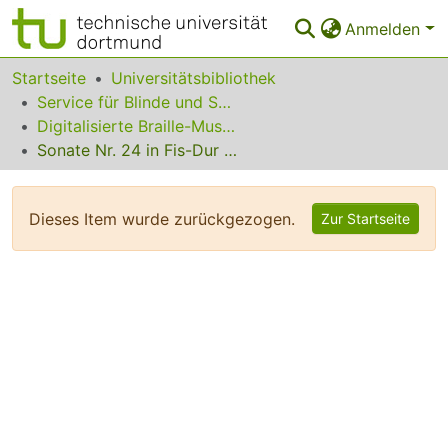
Anmelden
Bereiche & Sammlungen
Startseite
Universitätsbibliothek
Service für Blinde und Sehbehinderte
Das gesamte Repositorium
Digitalisierte Braille-Musik-Matrizen des VzfB
Sonate Nr. 24 in Fis-Dur op. 78
Statistiken
FAQ
Dieses Item wurde zurückgezogen.
Zur Startseite
Leitlinien
Zurück zur Startseite