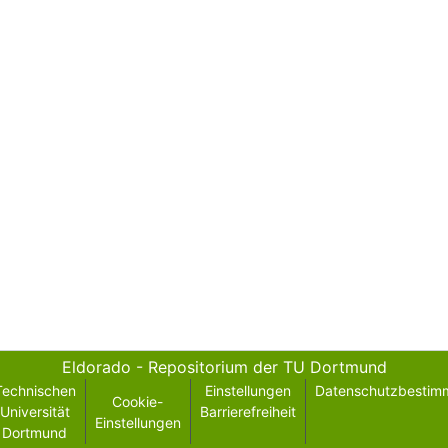
Eldorado - Repositorium der TU Dortmund
Technischen
Einstellungen
Datenschutzbestim
Cookie-
Universität
Barrierefreiheit
Einstellungen
Dortmund