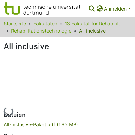
Anmelden
Bereiche & Sammlungen
Startseite
Fakultäten
13 Fakultät für Rehabilitationswissenschaften
Rehabilitationstechnologie
All inclusive
Das gesamte Repositorium
All inclusive
Statistiken
FAQ
Leitlinien
Zurück zur Startseite
Lade...
Dateien
All-Inclusive-Paket.pdf
(1.95 MB)