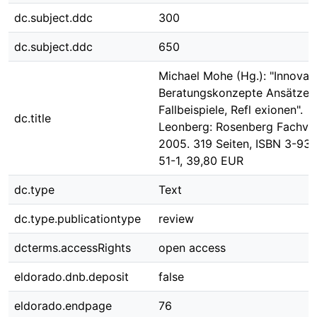
dc.subject.ddc
300
dc.subject.ddc
650
Michael Mohe (Hg.): "Innovat
Beratungskonzepte Ansätze,
Fallbeispiele, Refl exionen".
dc.title
Leonberg: Rosenberg Fachver
2005. 319 Seiten, ISBN 3-93
51-1, 39,80 EUR
dc.type
Text
dc.type.publicationtype
review
dcterms.accessRights
open access
eldorado.dnb.deposit
false
eldorado.endpage
76