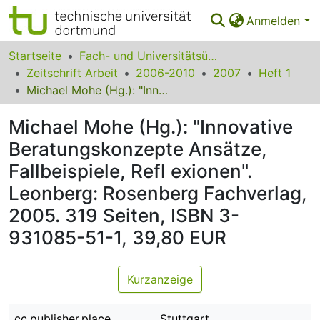
Anmelden
Bereiche & Sammlungen
Startseite
Fach- und Universitätsübergreifendes
Zeitschrift Arbeit
2006-2010
2007
Heft 1
Das gesamte Repositorium
Michael Mohe (Hg.): "Innovative Beratungskonzepte Ansätze, Fallbeispiele, Refl exionen". Leonberg: Rosenberg Fachverlag, 2005. 319 Seiten, ISBN 3-931085-51-1, 39,80 EUR
Statistiken
Michael Mohe (Hg.): "Innovative
FAQ
Beratungskonzepte Ansätze,
Fallbeispiele, Refl exionen".
Leitlinien
Leonberg: Rosenberg Fachverlag,
Zurück zur Startseite
2005. 319 Seiten, ISBN 3-
931085-51-1, 39,80 EUR
Kurzanzeige
cc.publisher.place
Stuttgart