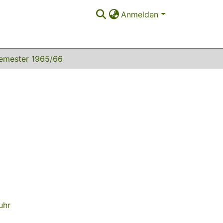
Anmelden
emester 1965/66
uhr