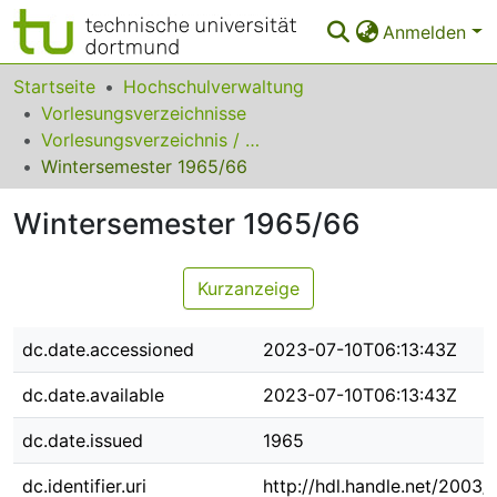
Anmelden
Bereiche & Sammlungen
Startseite
Hochschulverwaltung
Vorlesungsverzeichnisse
Das gesamte Repositorium
Vorlesungsverzeichnis / Pädagogische Hochschule Ruhr
Wintersemester 1965/66
Statistiken
Wintersemester 1965/66
FAQ
Leitlinien
Kurzanzeige
Zurück zur Startseite
dc.date.accessioned
2023-07-10T06:13:43Z
dc.date.available
2023-07-10T06:13:43Z
dc.date.issued
1965
dc.identifier.uri
http://hdl.handle.net/2003