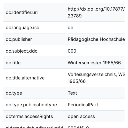
http://dx.doi.org/10.17877
dc.identifier.uri
23789
dc.language.iso
de
dc.publisher
Pädagogische Hochschule 
dc.subject.ddc
000
dc.title
Wintersemester 1965/66
Vorlesungsverzeichnis, WS
dc.title.alternative
1965/66
dc.type
Text
dc.type.publicationtype
PeriodicalPart
dcterms.accessRights
open access