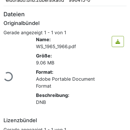
eldorado.dnb.zdberstkatid
996415-0
Dateien
Originalbündel
Gerade angezeigt
1 - 1 von 1
Name:
WS_1965_1966.pdf
Größe:
9.06 MB
Lade...
Format:
Adobe Portable Document
Format
Beschreibung:
DNB
Lizenzbündel
Gerade angezeigt
1 - 1 von 1