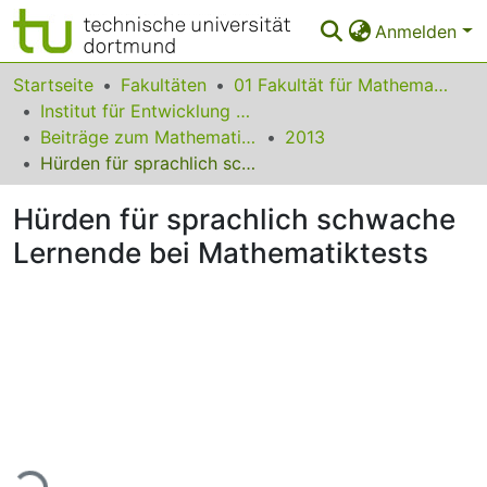
Anmelden
Bereiche & Sammlungen
Startseite
Fakultäten
01 Fakultät für Mathematik
Institut für Entwicklung und Erforschung des Mathematikunterrichts
Das gesamte Repositorium
Beiträge zum Mathematikunterricht
2013
Hürden für sprachlich schwache Lernende bei Mathematiktests
Statistiken
Hürden für sprachlich schwache
FAQ
Lernende bei Mathematiktests
Leitlinien
Zurück zur Startseite
ade...