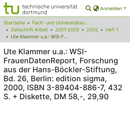
Anmelden
Bereiche & Sammlungen
Startseite
Fach- und Universitätsübergreifendes
Zeitschrift Arbeit
2001-2005
2002
Heft 1
Das gesamte Repositorium
Ute Klammer u.a.: WSI-FrauenDatenReport, Forschung aus der Hans-Böckler-Stiftung, Bd. 26, Berlin: edition sigma, 2000, ISBN 3-89404-886-7, 432 S. + Diskette, DM 58,-, 29,90
Statistiken
Ute Klammer u.a.: WSI-
FAQ
FrauenDatenReport, Forschung
aus der Hans-Böckler-Stiftung,
Leitlinien
Bd. 26, Berlin: edition sigma,
Zurück zur Startseite
2000, ISBN 3-89404-886-7, 432
S. + Diskette, DM 58,-, 29,90