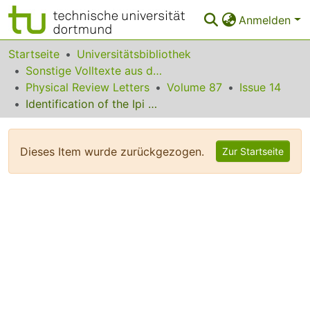
Anmelden
Bereiche & Sammlungen
Startseite
Universitätsbibliothek
Sonstige Volltexte aus dem Bibliotheksangebot
Das gesamte Repositorium
Physical Review Letters
Volume 87
Issue 14
Identification of the Ipi = 10+ Yrast Rotational State in 24Mg
Statistiken
FAQ
Dieses Item wurde zurückgezogen.
Zur Startseite
Leitlinien
Zurück zur Startseite