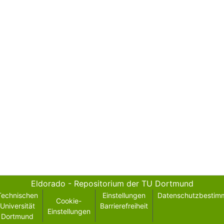
Eldorado - Repositorium der TU Dortmund
Technischen
Einstellungen
Datenschutzbestim
Cookie-
Universität
Barrierefreiheit
Einstellungen
Dortmund