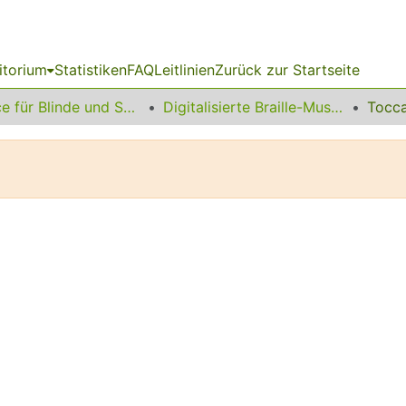
itorium
Statistiken
FAQ
Leitlinien
Zurück zur Startseite
Service für Blinde und Sehbehinderte
Digitalisierte Braille-Musik-Matrizen des VzfB
Tocca