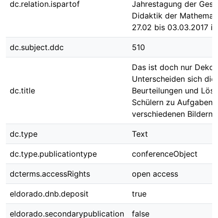
dc.relation.ispartof
Jahrestagung der Gesel
Didaktik der Mathemat
27.02 bis 03.03.2017 i
dc.subject.ddc
510
Das ist doch nur Deko!
Unterscheiden sich die
dc.title
Beurteilungen und Lös
Schülern zu Aufgaben 
verschiedenen Bildern?
dc.type
Text
dc.type.publicationtype
conferenceObject
dcterms.accessRights
open access
eldorado.dnb.deposit
true
eldorado.secondarypublication
false