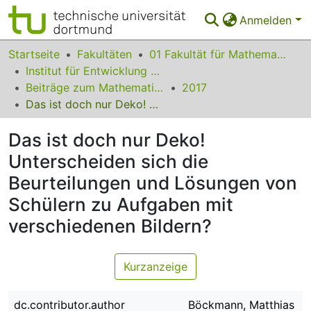
Anmelden
Bereiche & Sammlungen
Startseite
Fakultäten
01 Fakultät für Mathematik
Institut für Entwicklung und Erforschung des Mathematikunterrichts
Das gesamte Repositorium
Beiträge zum Mathematikunterricht
2017
Das ist doch nur Deko! Unterscheiden sich die Beurteilungen und Lösungen von Schülern zu Aufgaben mit verschiedenen Bildern?
Statistiken
Das ist doch nur Deko!
FAQ
Unterscheiden sich die
Leitlinien
Beurteilungen und Lösungen von
Zurück zur Startseite
Schülern zu Aufgaben mit
verschiedenen Bildern?
Kurzanzeige
dc.contributor.author
Böckmann, Matthias