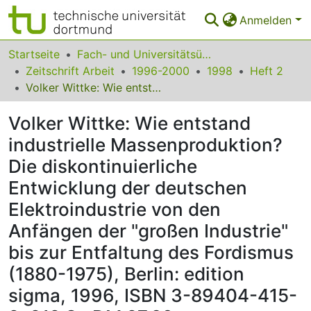
Anmelden
Bereiche & Sammlungen
Startseite
Fach- und Universitätsübergreifendes
Zeitschrift Arbeit
1996-2000
1998
Heft 2
Das gesamte Repositorium
Volker Wittke: Wie entstand industrielle Massenproduktion? Die diskontinuierliche Entwicklung der deutschen Elektroindustrie von den Anfängen der "großen Industrie" bis zur Entfaltung des Fordismus (1880-1975), Berlin: edition sigma, 1996, ISBN 3-89404-415-2, 212 S., DM 27,80
Statistiken
Volker Wittke: Wie entstand
FAQ
industrielle Massenproduktion?
Die diskontinuierliche
Leitlinien
Entwicklung der deutschen
Zurück zur Startseite
Elektroindustrie von den
Anfängen der "großen Industrie"
bis zur Entfaltung des Fordismus
(1880-1975), Berlin: edition
sigma, 1996, ISBN 3-89404-415-