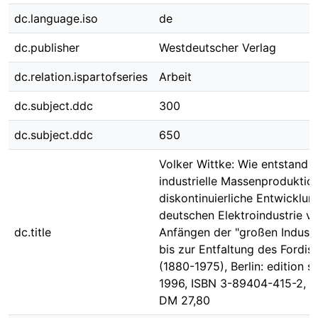
dc.language.iso
de
dc.publisher
Westdeutscher Verlag
dc.relation.ispartofseries
Arbeit
dc.subject.ddc
300
dc.subject.ddc
650
Volker Wittke: Wie entstand
industrielle Massenproduktio
diskontinuierliche Entwicklun
deutschen Elektroindustrie v
dc.title
Anfängen der "großen Industr
bis zur Entfaltung des Fordi
(1880-1975), Berlin: edition s
1996, ISBN 3-89404-415-2, 21
DM 27,80