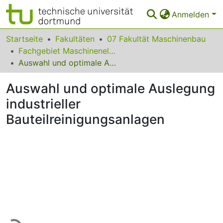
Anmelden
Bereiche & Sammlungen
Startseite
Fakultäten
07 Fakultät Maschinenbau
Fachgebiet Maschinenelemente
Das gesamte Repositorium
Auswahl und optimale Auslegung industrieller Bauteilreinigungsanlagen
Statistiken
Auswahl und optimale Auslegung
FAQ
industrieller
Bauteilreinigungsanlagen
Leitlinien
Zurück zur Startseite
Lade...