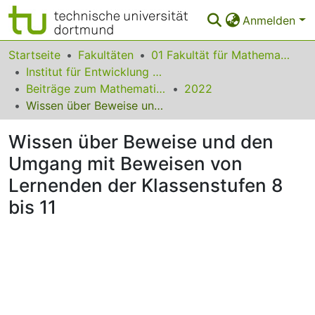
Anmelden
Bereiche & Sammlungen
Startseite
Fakultäten
01 Fakultät für Mathematik
Institut für Entwicklung und Erforschung des Mathematikunterrichts
Das gesamte Repositorium
Beiträge zum Mathematikunterricht
2022
Wissen über Beweise und den Umgang mit Beweisen von Lernenden der Klassenstufen 8 bis 11
Statistiken
Wissen über Beweise und den
FAQ
Umgang mit Beweisen von
Leitlinien
Lernenden der Klassenstufen 8
Zurück zur Startseite
bis 11