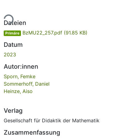
ade...
Dateien
BzMU22_257.pdf
(91.85 KB)
Primäre
Datum
2023
Autor:innen
Sporn, Femke
Sommerhoff, Daniel
Heinze, Aiso
Verlag
Gesellschaft für Didaktik der Mathematik
Zusammenfassung