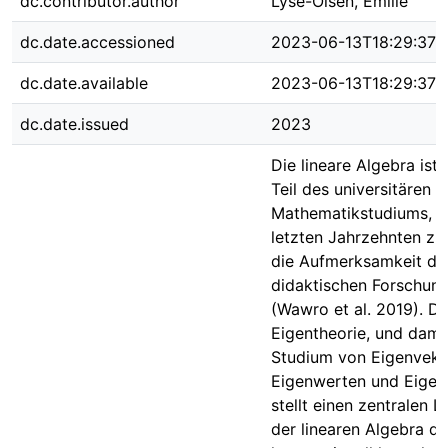
dc.contributor.author
Lyse-Olsen, Emilie
dc.date.accessioned
2023-06-13T18:29:37Z
dc.date.available
2023-06-13T18:29:37Z
dc.date.issued
2023
Die lineare Algebra ist 
Teil des universitären
Mathematikstudiums, d
letzten Jahrzehnten z
die Aufmerksamkeit de
didaktischen Forschung
(Wawro et al. 2019). Di
Eigentheorie, und dami
Studium von Eigenvekt
Eigenwerten und Eigen
stellt einen zentralen Le
der linearen Algebra dar