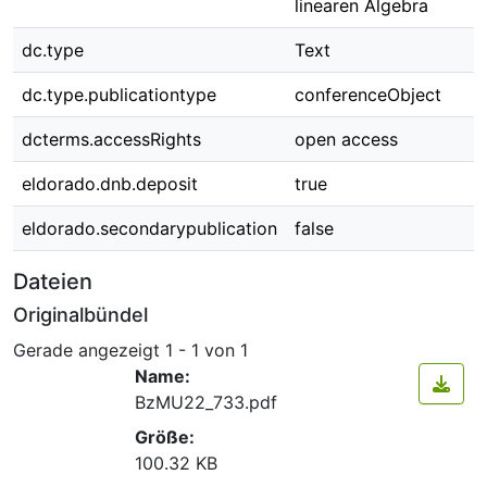
linearen Algebra
dc.type
Text
dc.type.publicationtype
conferenceObject
dcterms.accessRights
open access
eldorado.dnb.deposit
true
eldorado.secondarypublication
false
Dateien
Originalbündel
Gerade angezeigt
1 - 1 von 1
Name:
BzMU22_733.pdf
Größe:
100.32 KB