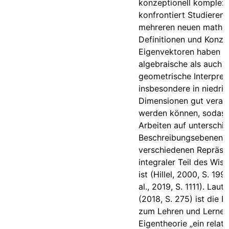
konzeptionell komplex
konfrontiert Studieren
mehreren neuen mathe
Definitionen und Konze
Eigenvektoren haben d
algebraische als auch
geometrische Interpreta
insbesondere in niedri
Dimensionen gut veran
werden können, sodass
Arbeiten auf unterschie
Beschreibungsebenen u
verschiedenen Repräse
integraler Teil des Wi
ist (Hillel, 2000, S. 19
al., 2019, S. 1111). Laut
(2018, S. 275) ist die 
zum Lehren und Lernen
Eigentheorie „ein relati