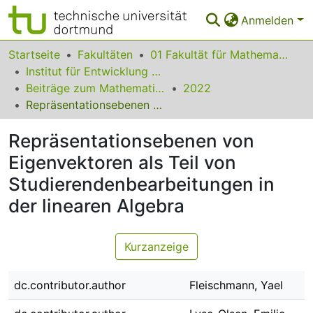
Anmelden
Bereiche & Sammlungen
Startseite
Fakultäten
01 Fakultät für Mathematik
Institut für Entwicklung und Erforschung des Mathematikunterrichts
Das gesamte Repositorium
Beiträge zum Mathematikunterricht
2022
Repräsentationsebenen von Eigenvektoren als Teil von Studierendenbearbeitungen in der linearen Algebra
Statistiken
Repräsentationsebenen von
FAQ
Eigenvektoren als Teil von
Leitlinien
Studierendenbearbeitungen in
Zurück zur Startseite
der linearen Algebra
Kurzanzeige
dc.contributor.author
Fleischmann, Yael