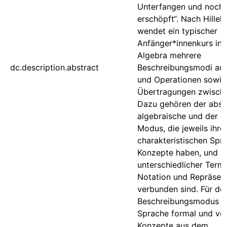
Unterfangen und noch 
erschöpft“. Nach Hillel
wendet ein typischer
Anfänger*innenkurs in d
Algebra mehrere
dc.description.abstract
Beschreibungsmodi auf
und Operationen sowie
Übertragungen zwische
Dazu gehören der abstr
algebraische und der 
Modus, die jeweils ihre
charakteristischen Spr
Konzepte haben, und m
unterschiedlicher Termi
Notation und Repräsen
verbunden sind. Für de
Beschreibungsmodus is
Sprache formal und ve
Konzepte aus dem