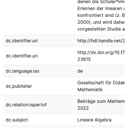
denen die Schüler*inne
Erlernen der linearen A
konfrontiert sind (z. B.
2000), und wird daher i
vorgestellten Studie ad
dc.identifier.uri
http://hdl.handle.net/
http://dx.doi.org/10.1
dc.identifier.uri
23615
dc.language.iso
de
Gesellschaft für Didakt
dc.publisher
Mathematik
Beiträge zum Mathemat
dc.relation.ispartof
2022
dc.subject
Lineare Algebra