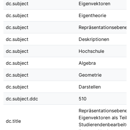
dc.subject
Eigenvektoren
dc.subject
Eigentheorie
dc.subject
Repräsentationsebenen
dc.subject
Deskriptionen
dc.subject
Hochschule
dc.subject
Algebra
dc.subject
Geometrie
dc.subject
Darstellen
dc.subject.ddc
510
Repräsentationsebenen
Eigenvektoren als Teil 
dc.title
Studierendenbearbeitun