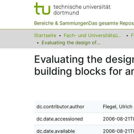
Bereiche & Sammlungen
Das gesamte Repos
Startseite
Fach- und Universitätsübergreifendes
F
Evaluating the design of an audit data pseudonymizer using basic building blocks for anonymity
Evaluating the desig
building blocks for 
dc.contributor.author
Flegel, Ulrich
dc.date.accessioned
2006-08-21T
dc.date.available
2006-08-21T