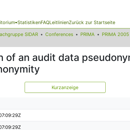
itorium
Statistiken
FAQ
Leitlinien
Zurück zur Startseite
achgruppe SIDAR
Conferences
PRIMA
PRIMA 2005
n of an audit data pseudony
anonymity
Kurzanzeige
07:09:29Z
07:09:29Z