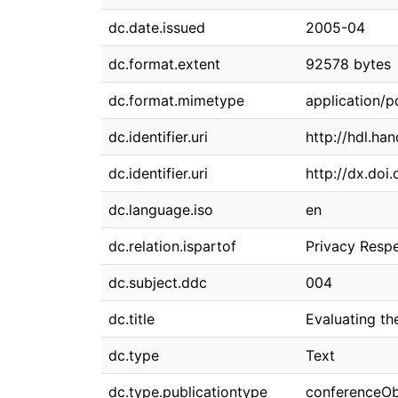
dc.date.issued
2005-04
dc.format.extent
92578 bytes
dc.format.mimetype
application/p
dc.identifier.uri
http://hdl.ha
dc.identifier.uri
http://dx.do
dc.language.iso
en
dc.relation.ispartof
Privacy Resp
dc.subject.ddc
004
dc.title
Evaluating th
dc.type
Text
dc.type.publicationtype
conferenceOb