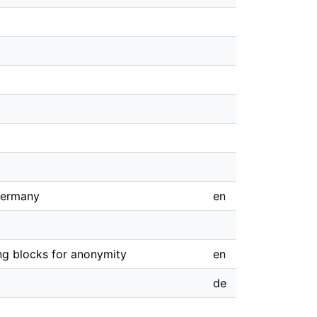
Germany
en
ing blocks for anonymity
en
de