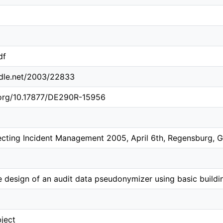
df
ndle.net/2003/22833
i.org/10.17877/DE290R-15956
ecting Incident Management 2005, April 6th, Regensburg, 
e design of an audit data pseudonymizer using basic build
ject