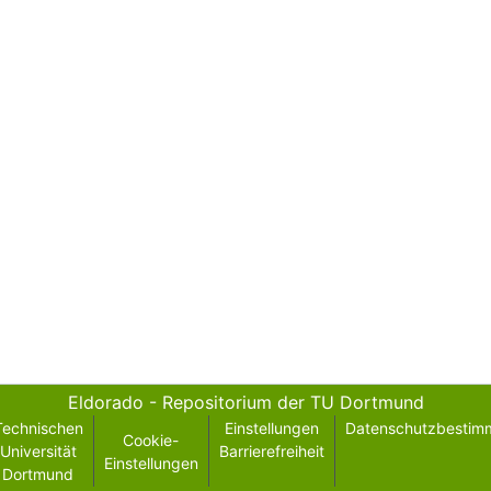
Eldorado - Repositorium der TU Dortmund
Technischen
Einstellungen
Datenschutzbestim
Cookie-
Universität
Barrierefreiheit
Einstellungen
Dortmund