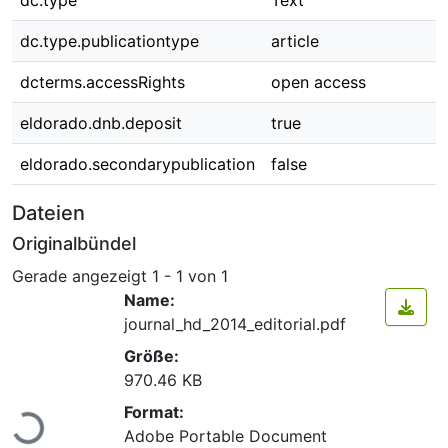
dc.type
Text
dc.type.publicationtype
article
dcterms.accessRights
open access
eldorado.dnb.deposit
true
eldorado.secondarypublication
false
Dateien
Originalbündel
Gerade angezeigt
1 - 1 von 1
Name:
journal_hd_2014_editorial.pdf
Größe:
970.46 KB
Lade...
Format:
Adobe Portable Document