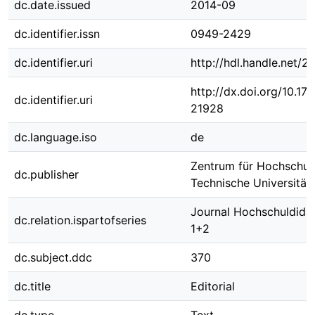
dc.date.issued
2014-09
dc.identifier.issn
0949-2429
dc.identifier.uri
http://hdl.handle.net/
http://dx.doi.org/10.1
dc.identifier.uri
21928
dc.language.iso
de
Zentrum für Hochschulb
dc.publisher
Technische Universitä
Journal Hochschuldidak
dc.relation.ispartofseries
1+2
dc.subject.ddc
370
dc.title
Editorial