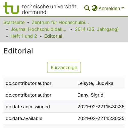
Anmelden
Bereiche & Sammlungen
Startseite
Zentrum für Hochschulbildung (zhb)
Journal Hochschuldidaktik
2014 (25. Jahrgang)
Das gesamte Repositorium
Heft 1 und 2
Editorial
Statistiken
Editorial
FAQ
Kurzanzeige
Leitlinien
Zurück zur Startseite
dc.contributor.author
Leisyte, Liudvika
dc.contributor.author
Dany, Sigrid
dc.date.accessioned
2021-02-22T15:30:35Z
dc.date.available
2021-02-22T15:30:35Z