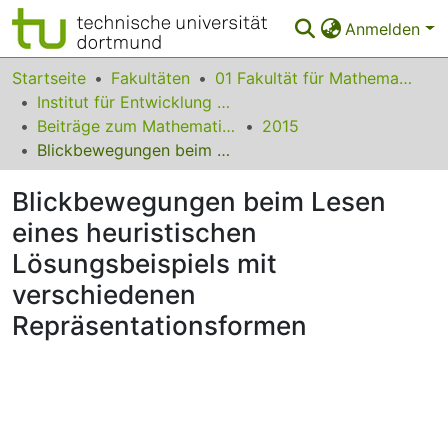
Anmelden
Bereiche & Sammlungen
Startseite
Fakultäten
01 Fakultät für Mathematik
Institut für Entwicklung und Erforschung des Mathematikunterrichts
Das gesamte Repositorium
Beiträge zum Mathematikunterricht
2015
Blickbewegungen beim Lesen eines heuristischen Lösungsbeispiels mit verschiedenen Repräsentationsformen
Statistiken
Blickbewegungen beim Lesen
FAQ
eines heuristischen
Leitlinien
Lösungsbeispiels mit
Zurück zur Startseite
verschiedenen
Repräsentationsformen