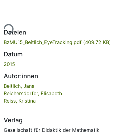
ade...
Dateien
BzMU15_Beitlich_EyeTracking.pdf
(409.72 KB)
Datum
2015
Autor:innen
Beitlich, Jana
Reichersdorfer, Elisabeth
Reiss, Kristina
Verlag
Gesellschaft für Didaktik der Mathematik