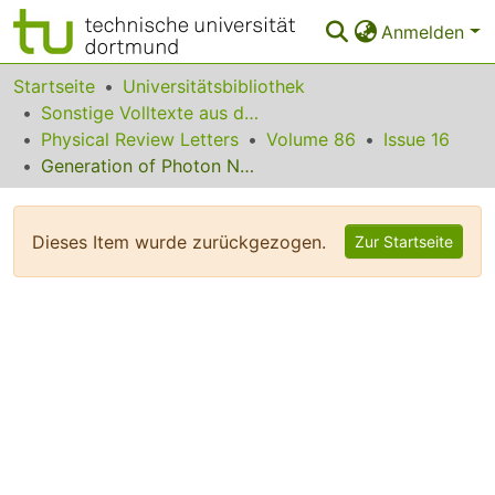
Anmelden
Bereiche & Sammlungen
Startseite
Universitätsbibliothek
Sonstige Volltexte aus dem Bibliotheksangebot
Das gesamte Repositorium
Physical Review Letters
Volume 86
Issue 16
Generation of Photon Number States on Demand via Cavity Quantum Electrodynamics
Statistiken
FAQ
Dieses Item wurde zurückgezogen.
Zur Startseite
Leitlinien
Zurück zur Startseite