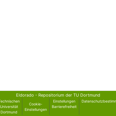
Eldorado - Repositorium der TU Dortmund
Technischen
Einstellungen
Datenschutzbestim
Cookie-
Universität
Barrierefreiheit
Einstellungen
Dortmund