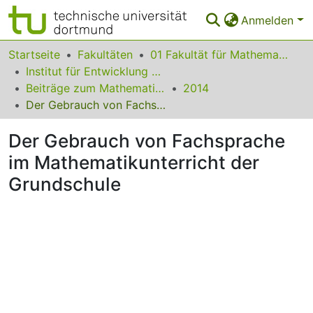
Anmelden
Bereiche & Sammlungen
Startseite
Fakultäten
01 Fakultät für Mathematik
Institut für Entwicklung und Erforschung des Mathematikunterrichts
Das gesamte Repositorium
Beiträge zum Mathematikunterricht
2014
Der Gebrauch von Fachsprache im Mathematikunterricht der Grundschule
Statistiken
Der Gebrauch von Fachsprache
FAQ
im Mathematikunterricht der
Leitlinien
Grundschule
Zurück zur Startseite