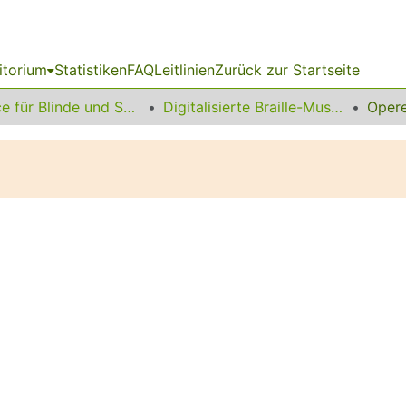
itorium
Statistiken
FAQ
Leitlinien
Zurück zur Startseite
Service für Blinde und Sehbehinderte
Digitalisierte Braille-Musik-Matrizen des VzfB
Opere