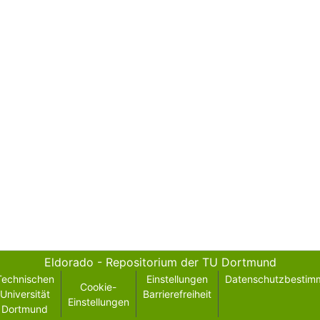
Eldorado - Repositorium der TU Dortmund
Technischen
Einstellungen
Datenschutzbestim
Cookie-
Universität
Barrierefreiheit
Einstellungen
Dortmund