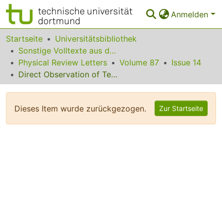
Anmelden
Bereiche & Sammlungen
Startseite
Universitätsbibliothek
Sonstige Volltexte aus dem Bibliotheksangebot
Das gesamte Repositorium
Physical Review Letters
Volume 87
Issue 14
Direct Observation of Terahertz Surface Modes in Nanometer-Sized Liquid Water Pools
Statistiken
FAQ
Dieses Item wurde zurückgezogen.
Zur Startseite
Leitlinien
Zurück zur Startseite