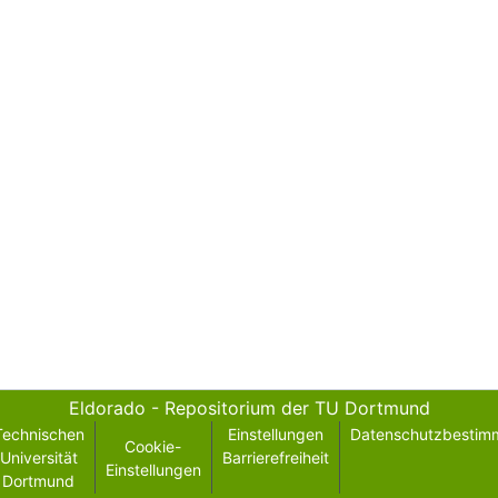
Eldorado - Repositorium der TU Dortmund
Technischen
Einstellungen
Datenschutzbestim
Cookie-
Universität
Barrierefreiheit
Einstellungen
Dortmund