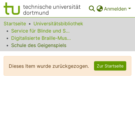
Anmelden
Bereiche & Sammlungen
Startseite
Universitätsbibliothek
Service für Blinde und Sehbehinderte
Das gesamte Repositorium
Digitalisierte Braille-Musik-Matrizen des VzfB
Schule des Geigenspiels
Statistiken
FAQ
Dieses Item wurde zurückgezogen.
Zur Startseite
Leitlinien
Zurück zur Startseite