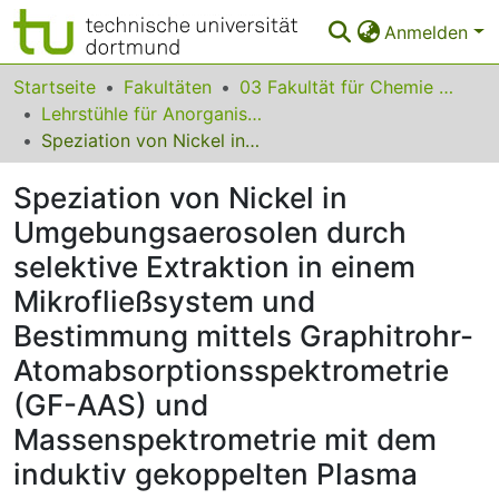
Anmelden
Bereiche & Sammlungen
Startseite
Fakultäten
03 Fakultät für Chemie und Chemische Biologie
Lehrstühle für Anorganische Chemie
Das gesamte Repositorium
Speziation von Nickel in Umgebungsaerosolen durch selektive Extraktion in einem Mikrofließsystem und Bestimmung mittels Graphitrohr-Atomabsorptionsspektrometrie (GF-AAS) und Massenspektrometrie mit dem induktiv gekoppelten Plasma
Statistiken
Speziation von Nickel in
FAQ
Umgebungsaerosolen durch
selektive Extraktion in einem
Leitlinien
Mikrofließsystem und
Zurück zur Startseite
Bestimmung mittels Graphitrohr-
Atomabsorptionsspektrometrie
(GF-AAS) und
Massenspektrometrie mit dem
induktiv gekoppelten Plasma