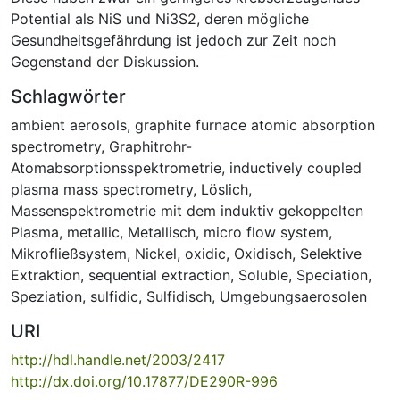
Potential als NiS und Ni3S2, deren mögliche
Gesundheitsgefährdung ist jedoch zur Zeit noch
Gegenstand der Diskussion.
Schlagwörter
ambient aerosols
,
graphite furnace atomic absorption
spectrometry
,
Graphitrohr-
Atomabsorptionsspektrometrie
,
inductively coupled
plasma mass spectrometry
,
Löslich
,
Massenspektrometrie mit dem induktiv gekoppelten
Plasma
,
metallic
,
Metallisch
,
micro flow system
,
Mikrofließsystem
,
Nickel
,
oxidic
,
Oxidisch
,
Selektive
Extraktion
,
sequential extraction
,
Soluble
,
Speciation
,
Speziation
,
sulfidic
,
Sulfidisch
,
Umgebungsaerosolen
URI
http://hdl.handle.net/2003/2417
http://dx.doi.org/10.17877/DE290R-996