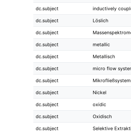
dc.subject
inductively coup
dc.subject
Löslich
dc.subject
Massenspektrome
dc.subject
metallic
dc.subject
Metallisch
dc.subject
micro flow syst
dc.subject
Mikrofließsystem
dc.subject
Nickel
dc.subject
oxidic
dc.subject
Oxidisch
dc.subject
Selektive Extrakt