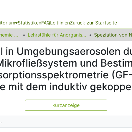
itorium
Statistiken
FAQ
Leitlinien
Zurück zur Startseite
03 Fakultät für Chemie und Chemische Biologie
Lehrstühle für Anorganische Chemie
el in Umgebungsaerosolen du
 Mikrofließsystem und Besti
sorptionsspektrometrie (GF
 mit dem induktiv gekoppe
Kurzanzeige
.