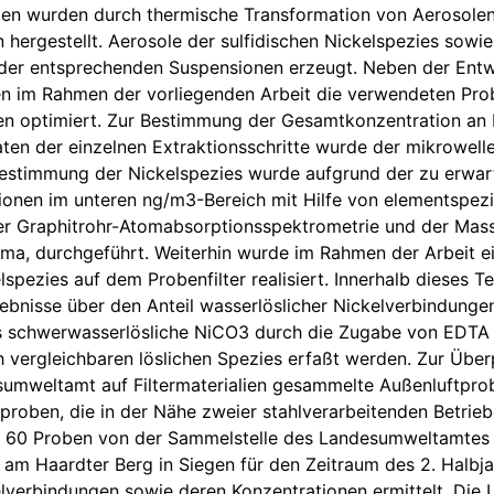
en wurden durch thermische Transformation von Aerosolen 
 hergestellt. Aerosole der sulfidischen Nickelspezies sow
der entsprechenden Suspensionen erzeugt. Neben der Entwi
n im Rahmen der vorliegenden Arbeit die verwendeten Pro
 optimiert. Zur Bestimmung der Gesamtkonzentration an N
ten der einzelnen Extraktionsschritte wurde der mikrowell
estimmung der Nickelspezies wurde aufgrund der zu erwar
ionen im unteren ng/m3-Bereich mit Hilfe von elementspez
r Graphitrohr-Atomabsorptionsspektrometrie und der Mass
ma, durchgeführt. Weiterhin wurde im Rahmen der Arbeit e
lspezies auf dem Probenfilter realisiert. Innerhalb dieses T
ebnisse über den Anteil wasserlöslicher Nickelverbindunge
s schwerwasserlösliche NiCO3 durch die Zugabe von EDTA 
h vergleichbaren löslichen Spezies erfaßt werden. Zur Über
umweltamt auf Filtermaterialien gesammelte Außenluftprob
rproben, die in der Nähe zweier stahlverarbeitenden Betri
 60 Proben von der Sammelstelle des Landesumweltamtes i
 am Haardter Berg in Siegen für den Zeitraum des 2. Halbja
elverbindungen sowie deren Konzentrationen ermittelt. Die