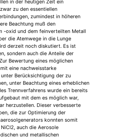
len in der heutigen Zeit ein
zwar zu den essentiellen
erbindungen, zumindest in höheren
ndere Beachtung muß den
 -oxid und dem feinverteilten Metall
über die Atemwege in die Lunge
d derzeit noch diskutiert. Es ist
en, sondern auch die Anteile der
 Zur Bewertung eines möglichen
omit eine nachweisstarke
 unter Berücksichtigung der zu
n, unter Beachtung eines erheblichen
des Trennverfahrens wurde ein bereits
aufgebaut mit dem es möglich war,
r herzustellen. Dieser verbesserte
ben, die zur Optimierung der
taerosolgenerators konnten somit
NiCl2, auch die Aerosole
idischen und metallischen