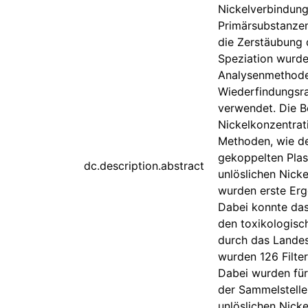
Nickelverbindung
Primärsubstanzen
die Zerstäubung 
Speziation wurde
Analysenmethoden
Wiederfindungsra
verwendet. Die B
Nickelkonzentrat
Methoden, wie de
gekoppelten Plas
dc.description.abstract
unlöslichen Nicke
wurden erste Erg
Dabei konnte da
den toxikologisc
durch das Landes
wurden 126 Filte
Dabei wurden für
der Sammelstelle
unlöslichen Nick