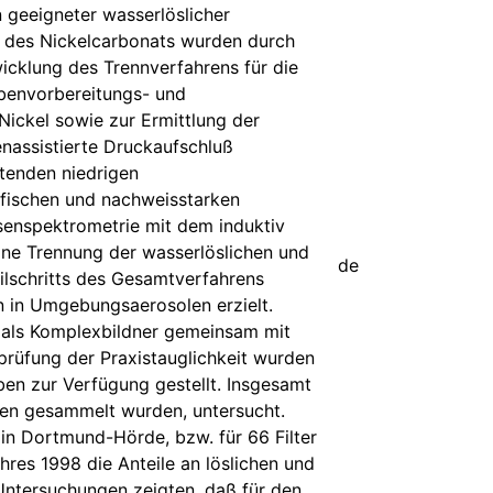
geeigneter wasserlöslicher
ie des Nickelcarbonats wurden durch
cklung des Trennverfahrens für die
benvorbereitungs- und
ickel sowie zur Ermittlung der
enassistierte Druckaufschluß
tenden niedrigen
ifischen und nachweisstarken
enspektrometrie mit dem induktiv
ine Trennung der wasserlöslichen und
de
eilschritts des Gesamtverfahrens
n in Umgebungsaerosolen erzielt.
als Komplexbildner gemeinsam mit
prüfung der Praxistauglichkeit wurden
en zur Verfügung gestellt. Insgesamt
eben gesammelt wurden, untersucht.
n Dortmund-Hörde, bzw. für 66 Filter
hres 1998 die Anteile an löslichen und
 Untersuchungen zeigten, daß für den