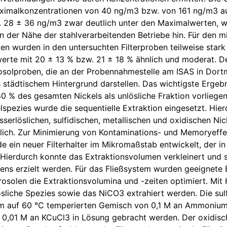
imalkonzentrationen von 40 ng/m3 bzw. von 161 ng/m3 auft
 28 ± 36 ng/m3 zwar deutlich unter den Maximalwerten, we
n der Nähe der stahlverarbeitenden Betriebe hin. Für den mi
en wurden in den untersuchten Filterproben teilweise star
werte mit 20 ± 13 % bzw. 21 ± 18 % ähnlich und moderat. De
osolproben, die an der Probennahmestelle am ISAS in Do
 städtischem Hintergrund darstellen. Das wichtigste Ergeb
80 % des gesamten Nickels als unlösliche Fraktion vorliege
lspezies wurde die sequentielle Extraktion eingesetzt. Hier
serlöslichen, sulfidischen, metallischen und oxidischen Nic
lich. Zur Minimierung von Kontaminations- und Memoryeffek
e ein neuer Filterhalter im Mikromaßstab entwickelt, der i
. Hierdurch konnte das Extraktionsvolumen verkleinert und
s erzielt werden. Für das Fließsystem wurden geeignete Ex
osolen die Extraktionsvolumina und -zeiten optimiert. Mit 
sliche Spezies sowie das NiCO3 extrahiert werden. Die sulf
em auf 60 °C temperierten Gemisch von 0,1 M an Ammonium
 0,01 M an KCuCl3 in Lösung gebracht werden. Der oxidisc