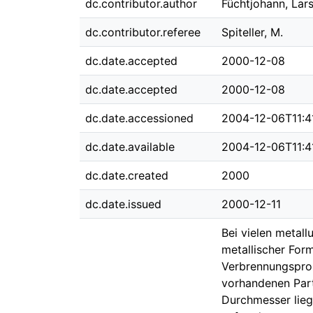
dc.contributor.author
Füchtjohann, Lar
dc.contributor.referee
Spiteller, M.
dc.date.accepted
2000-12-08
dc.date.accepted
2000-12-08
dc.date.accessioned
2004-12-06T11:4
dc.date.available
2004-12-06T11:4
dc.date.created
2000
dc.date.issued
2000-12-11
Bei vielen metal
metallischer For
Verbrennungsproze
vorhandenen Part
Durchmesser lieg