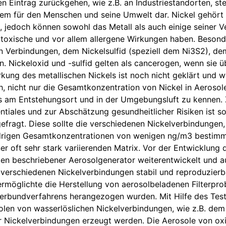
 Eintrag zurückgehen, wie z.B. an Industriestandorten, stel
lem für den Menschen und seine Umwelt dar. Nickel gehört 
 jedoch können sowohl das Metall als auch einige seiner V
 toxische und vor allem allergene Wirkungen haben. Beso
n Verbindungen, dem Nickelsulfid (speziell dem Ni3S2), dem
. Nickeloxid und -sulfid gelten als cancerogen, wenn sie 
kung des metallischen Nickels ist noch nicht geklärt und wir
h, nicht nur die Gesamtkonzentration von Nickel in Aerosol
s am Entstehungsort und in der Umgebungsluft zu kennen.
tiales und zur Abschätzung gesundheitlicher Risiken ist s
efragt. Diese sollte die verschiedenen Nickelverbindungen,
drigen Gesamtkonzentrationen von wenigen ng/m3 bestimme
r oft sehr stark variierenden Matrix. Vor der Entwicklung 
iten beschriebener Aerosolgenerator weiterentwickelt und 
 verschiedenen Nickelverbindungen stabil und reproduzierba
rmöglichte die Herstellung von aerosolbeladenen Filterpro
 Verbundverfahrens herangezogen wurden. Mit Hilfe des Tes
len von wasserlöslichen Nickelverbindungen, wie z.B. dem 
r Nickelverbindungen erzeugt werden. Die Aerosole von ox