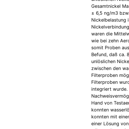
Gesamtnickel Max
± 6,5 ng/m3 bzw.
Nickelbelastung i
Nickelverbindung
waren die Mittel
wie bei zehn Aer
somit Proben aus
Befund, daß ca. 
unlöslichen Nicke
zwischen den was
Filterproben mög
Filterproben wurd
integriert wurde
Nachweisvermögen
Hand von Testaer
konnten wasserlö
konnten mit ein
einer Lösung von