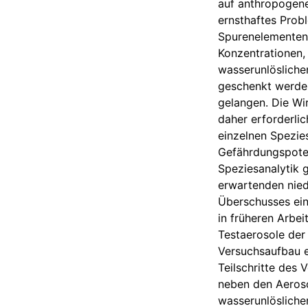
auf anthropogenen
ernsthaftes Prob
Spurenelementen,
Konzentrationen,
wasserunlösliche
geschenkt werden
gelangen. Die Wir
daher erforderlic
einzelnen Spezie
Gefährdungspoten
Speziesanalytik g
erwartenden nie
Überschusses eine
in früheren Arbe
Testaerosole der
Versuchsaufbau e
Teilschritte des
neben den Aeroso
wasserunlösliche