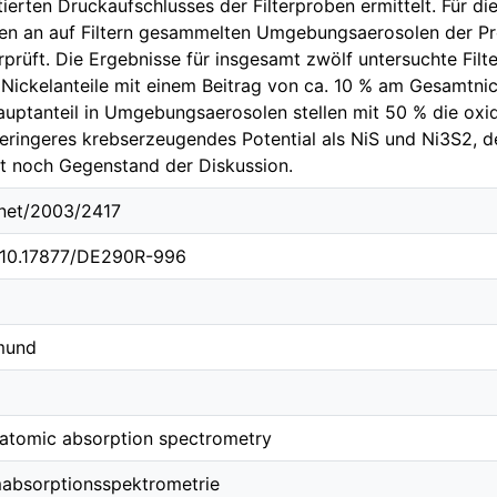
tierten Druckaufschlusses der Filterproben ermittelt. Für 
ren an auf Filtern gesammelten Umgebungsaerosolen der 
rüft. Die Ergebnisse für insgesamt zwölf untersuchte Filte
 Nickelanteile mit einem Beitrag von ca. 10 % am Gesamtnic
Hauptanteil in Umgebungsaerosolen stellen mit 50 % die oxi
eringeres krebserzeugendes Potential als NiS und Ni3S2, 
eit noch Gegenstand der Diskussion.
e.net/2003/2417
g/10.17877/DE290R-996
tmund
 atomic absorption spectrometry
mabsorptionsspektrometrie