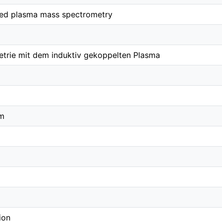
led plasma mass spectrometry
trie mit dem induktiv gekoppelten Plasma
em
ion