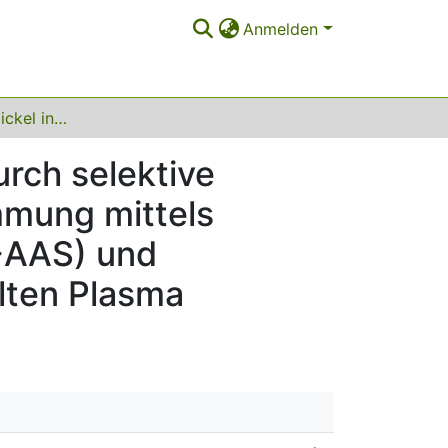
Anmelden
Speziation von Nickel in Umgebungsaerosolen durch selektive Extraktion in einem Mikrofließsystem und Bestimmung mittels Graphitrohr-Atomabsorptionsspektrometrie (GF-AAS) und Massenspektrometrie mit dem induktiv gekoppelten Plasma
rch selektive
mmung mittels
-AAS) und
lten Plasma