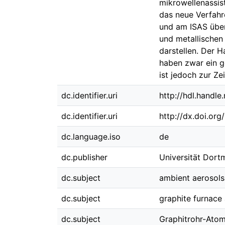
mikrowellenassis
das neue Verfah
und am ISAS überp
und metallischen
darstellen. Der 
haben zwar ein g
ist jedoch zur Z
dc.identifier.uri
http://hdl.handl
dc.identifier.uri
http://dx.doi.or
dc.language.iso
de
dc.publisher
Universität Dor
dc.subject
ambient aerosols
dc.subject
graphite furnace
dc.subject
Graphitrohr-Ato