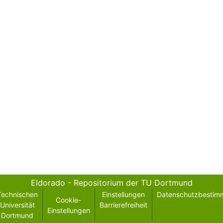
Eldorado - Repositorium der TU Dortmund
Technischen
Einstellungen
Datenschutzbestim
Cookie-
Universität
Barrierefreiheit
Einstellungen
Dortmund