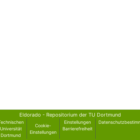
Eldorado - Repositorium der TU Dortmund
Technischen
Einstellungen
Datenschutzbestim
Cookie-
Universität
Barrierefreiheit
Einstellungen
Dortmund