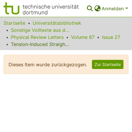
Anmelden
Bereiche & Sammlungen
Startseite
Universitätsbibliothek
Sonstige Volltexte aus dem Bibliotheksangebot
Das gesamte Repositorium
Physical Review Letters
Volume 87
Issue 27
Tension-Induced Straightening Transition of Self-Assembled Helical Ribbons
Statistiken
FAQ
Dieses Item wurde zurückgezogen.
Zur Startseite
Leitlinien
Zurück zur Startseite